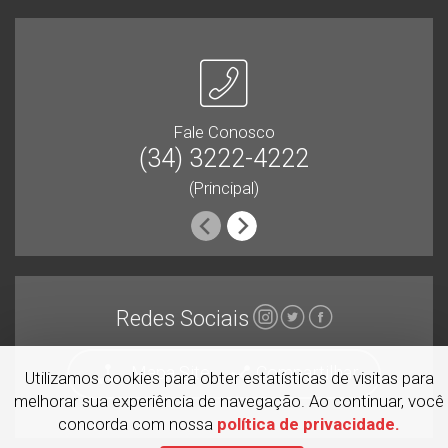
Fale Conosco
(34) 3222-4222
(Principal)
Redes Sociais
Mapa Site
Compartilhar
Utilizamos cookies para obter estatísticas de visitas para
melhorar sua experiência de navegação. Ao continuar, você
concorda com nossa
política de privacidade.